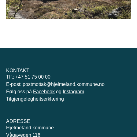
1
Current Item
2
KONTAKT
Tlf.: +47 51 75 00 00
E-post: postmottak@hjelmeland.kommune.no
Følg oss på
Facebook
og
Instagram
Tilgjengelegheitserklæring
ADRESSE
Hjelmeland kommune
Vågavegen 116