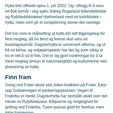
Hytta blei offisielt opna 1. juli 2022. Og i tillegg til å vera
eit flott turmål i seg sjølv, bidreg Rogaland fylkesbibliotek
og Ryfylkebiblioteket Hjelmeland med eit turbibliotek i
hytta, noko som gir ei turoppleving utover det vanlege.
Det har vore ei målsetting at hytta blir lett tilgjengeleg for
flest mogleg, då ho først og fremst skal vera eit
kvardagsturmål. Dagsturhytta er universelt utforma, og ut
frå eit klima- og miljøperspektiv har det òg vore viktig at
ho er lett å nå til fots. Det er òg gjort vurderingar for å ta
mest mogleg omsyn til naturmangfald og kulturminne ved
plassering av hytta.
Finn fram
Sving mot Fister skule ved Joker-butikken på Fister. Køyr
opp Solbjørvegen til parkeringsplassen. Vegen til
Fisterbu er merkt. Dagsturhytta har storslått utsikt over det
meste av Ryfylkeøyane. Bålpanne og moglegheit for
grilling ved Fisterbu. Turen passar godt for familiar, men
ikkje barnevogn.