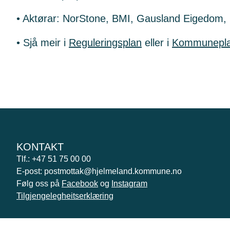
• Aktørar: NorStone, BMI, Gausland Eigedom, 
• Sjå meir i
Reguleringsplan
eller i
Kommunepl
KONTAKT
Tlf.: +47 51 75 00 00
E-post: postmottak@hjelmeland.kommune.no
Følg oss på
Facebook
og
Instagram
Tilgjengelegheitserklæring