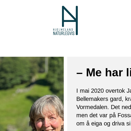
– Me har l
I mai 2020 overtok 
Bellemakers gard, kra
Vormedalen. Det nede
men det var på Fossa
om å eiga og driva si