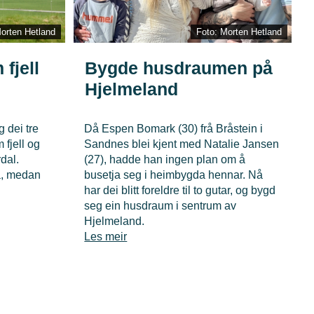
orten Hetland
Foto: Morten Hetland
fjell
Bygde husdraumen på
Hjelmeland
g dei tre
Då Espen Bomark (30) frå Bråstein i
 fjell og
Sandnes blei kjent med Natalie Jansen
dal.
(27), hadde han ingen plan om å
a, medan
busetja seg i heimbygda hennar. Nå
har dei blitt foreldre til to gutar, og bygd
seg ein husdraum i sentrum av
Hjelmeland.
Les meir