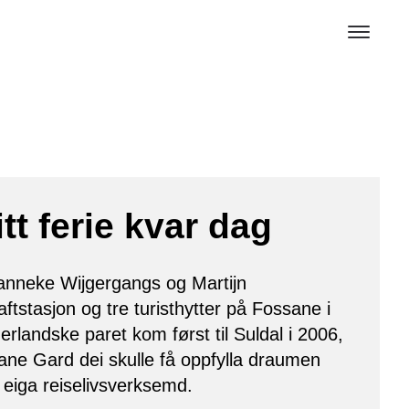
itt ferie kvar dag
Janneke Wijgergangs og Martijn
ftstasjon og tre turisthytter på Fossane i
rlandske paret kom først til Suldal i 2006,
ne Gard dei skulle få oppfylla draumen
 eiga reiselivsverksemd.