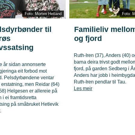
Foto: Morten Hetland
Foto: M
lsdyrbønder til
Familieliv mellom 
røs
og fjord
ivssatsing
Ruth-Iren (37), Anders (40) o
barna deira trivst godt mellom
re år sidan annonserte
fjord, på garden Sedberg i År
jeringa eit forbod mot
Anders har jobb i heimbygd
d. Pelsdyrbøndene ventar
Ruth-Iren pendlar til Tau.
 erstatning, men Reidar (64)
Les meir
58) Helgesen er allereie på
 i ei framtidsretta
atsing på småbruket Hetlevik
.