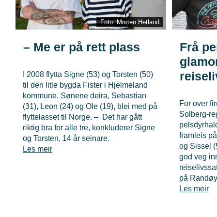
Foto: Morten Hetland
– Me er på rett plass
Frå pe
glamo
reisel
I 2008 flytta Signe (53) og Torsten (50)
til den litle bygda Fister i Hjelmeland
kommune. Sønene deira, Sebastian
For over fi
(31), Leon (24) og Ole (19), blei med på
Solberg-reg
flyttelasset til Norge. – Det har gått
pelsdyrhal
riktig bra for alle tre, konkluderer Signe
framleis på
og Torsten, 14 år seinare.
og Sissel (
Les meir
god veg inn
reiselivss
på Randøy
Les meir