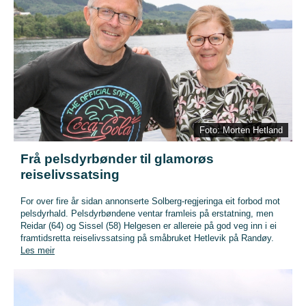
Foto: Morten Hetland
Frå pelsdyrbønder til glamorøs
reiselivssatsing
For over fire år sidan annonserte Solberg-regjeringa eit forbod mot
pelsdyrhald. Pelsdyrbøndene ventar framleis på erstatning, men
Reidar (64) og Sissel (58) Helgesen er allereie på god veg inn i ei
framtidsretta reiselivssatsing på småbruket Hetlevik på Randøy.
Les meir