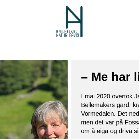
– Me har l
I mai 2020 overtok 
Bellemakers gard, kra
Vormedalen. Det nede
men det var på Fossa
om å eiga og driva si