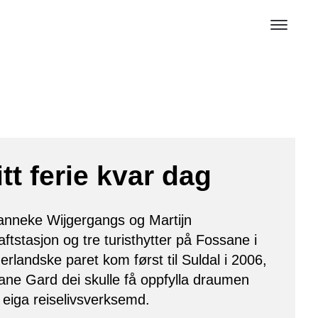
itt ferie kvar dag
Janneke Wijgergangs og Martijn
ftstasjon og tre turisthytter på Fossane i
rlandske paret kom først til Suldal i 2006,
ne Gard dei skulle få oppfylla draumen
 eiga reiselivsverksemd.