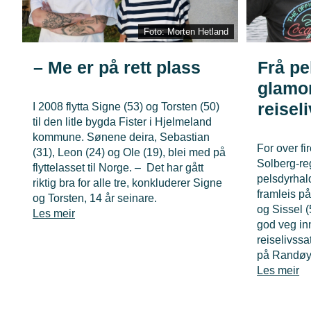
Foto: Morten Hetland
– Me er på rett plass
Frå pe
glamo
reisel
I 2008 flytta Signe (53) og Torsten (50)
til den litle bygda Fister i Hjelmeland
kommune. Sønene deira, Sebastian
For over fi
(31), Leon (24) og Ole (19), blei med på
Solberg-reg
flyttelasset til Norge. – Det har gått
pelsdyrhal
riktig bra for alle tre, konkluderer Signe
framleis på
og Torsten, 14 år seinare.
og Sissel (
Les meir
god veg inn
reiselivss
på Randøy
Les meir