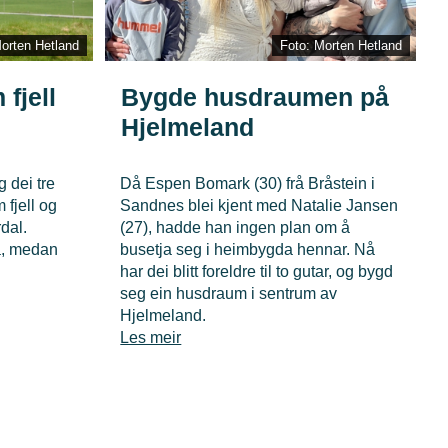
orten Hetland
Foto: Morten Hetland
fjell
Bygde husdraumen på
Hjelmeland
g dei tre
Då Espen Bomark (30) frå Bråstein i
 fjell og
Sandnes blei kjent med Natalie Jansen
dal.
(27), hadde han ingen plan om å
a, medan
busetja seg i heimbygda hennar. Nå
har dei blitt foreldre til to gutar, og bygd
seg ein husdraum i sentrum av
Hjelmeland.
Les meir