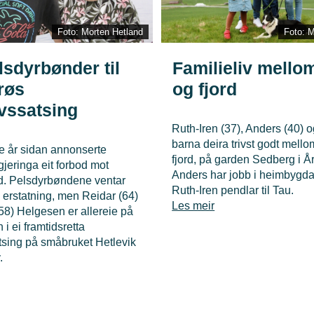
Foto: Morten Hetland
Foto: M
lsdyrbønder til
Familieliv mellom 
røs
og fjord
ivssatsing
Ruth-Iren (37), Anders (40) o
barna deira trivst godt mellom
re år sidan annonserte
fjord, på garden Sedberg i År
jeringa eit forbod mot
Anders har jobb i heimbygd
d. Pelsdyrbøndene ventar
Ruth-Iren pendlar til Tau.
 erstatning, men Reidar (64)
Les meir
58) Helgesen er allereie på
 i ei framtidsretta
atsing på småbruket Hetlevik
.