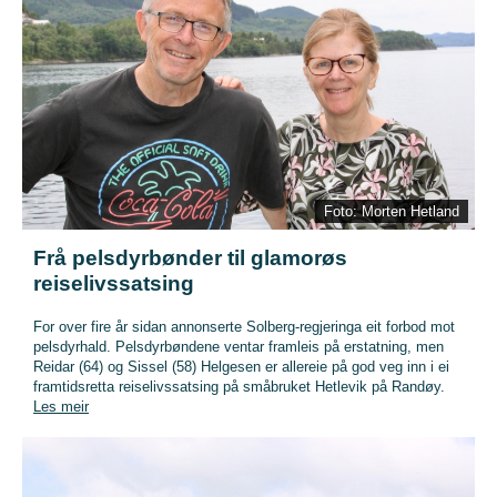
Foto: Morten Hetland
Frå pelsdyrbønder til glamorøs
reiselivssatsing
For over fire år sidan annonserte Solberg-regjeringa eit forbod mot
pelsdyrhald. Pelsdyrbøndene ventar framleis på erstatning, men
Reidar (64) og Sissel (58) Helgesen er allereie på god veg inn i ei
framtidsretta reiselivssatsing på småbruket Hetlevik på Randøy.
Les meir