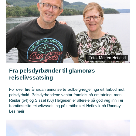
Foto: Morten Hetland
Frå pelsdyrbønder til glamorøs
reiselivssatsing
For over fire år sidan annonserte Solberg-regjeringa eit forbod mot
pelsdyrhald. Pelsdyrbøndene ventar framleis på erstatning, men
Reidar (64) og Sissel (58) Helgesen er allereie på god veg inn i ei
framtidsretta reiselivssatsing på småbruket Hetlevik på Randøy.
Les meir