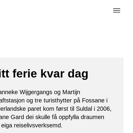
itt ferie kvar dag
Janneke Wijgergangs og Martijn
ftstasjon og tre turisthytter på Fossane i
rlandske paret kom først til Suldal i 2006,
ne Gard dei skulle få oppfylla draumen
 eiga reiselivsverksemd.