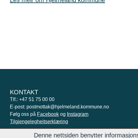
KONTAKT
Tlf.: +47 51 75 00 00
E-post: postmottak@hjelmeland.kommune.no
Følg oss på
Facebook
og
Instagram
Tilgjengelegheitserklæring
Denne nettsiden benytter informasjons