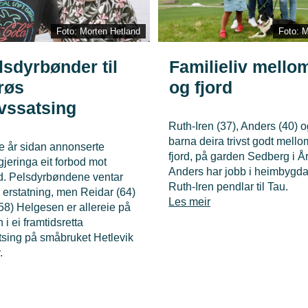
Foto: Morten Hetland
Foto: M
lsdyrbønder til
Familieliv mellom 
røs
og fjord
ivssatsing
Ruth-Iren (37), Anders (40) o
barna deira trivst godt mellom
re år sidan annonserte
fjord, på garden Sedberg i År
jeringa eit forbod mot
Anders har jobb i heimbygd
d. Pelsdyrbøndene ventar
Ruth-Iren pendlar til Tau.
 erstatning, men Reidar (64)
Les meir
58) Helgesen er allereie på
 i ei framtidsretta
atsing på småbruket Hetlevik
.