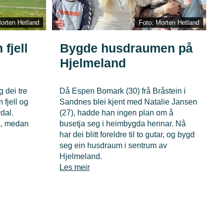
orten Hetland
Foto: Morten Hetland
fjell
Bygde husdraumen på
Hjelmeland
g dei tre
Då Espen Bomark (30) frå Bråstein i
 fjell og
Sandnes blei kjent med Natalie Jansen
dal.
(27), hadde han ingen plan om å
a, medan
busetja seg i heimbygda hennar. Nå
har dei blitt foreldre til to gutar, og bygd
seg ein husdraum i sentrum av
Hjelmeland.
Les meir