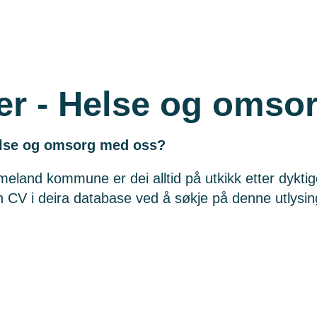
er - Helse og omso
else og omsorg med oss?
Hjelmeland kommune er dei alltid på utkikk etter dykt
in CV i deira database ved å søkje på denne utlysing