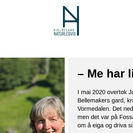
– Me har l
I mai 2020 overtok 
Bellemakers gard, kra
Vormedalen. Det nede
men det var på Fossa
om å eiga og driva si