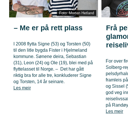
Foto: Morten Hetland
– Me er på rett plass
Frå pe
glamo
reisel
I 2008 flytta Signe (53) og Torsten (50)
til den litle bygda Fister i Hjelmeland
kommune. Sønene deira, Sebastian
For over fi
(31), Leon (24) og Ole (19), blei med på
Solberg-reg
flyttelasset til Norge. – Det har gått
pelsdyrhal
riktig bra for alle tre, konkluderer Signe
framleis på
og Torsten, 14 år seinare.
og Sissel (
Les meir
god veg inn
reiselivss
på Randøy
Les meir