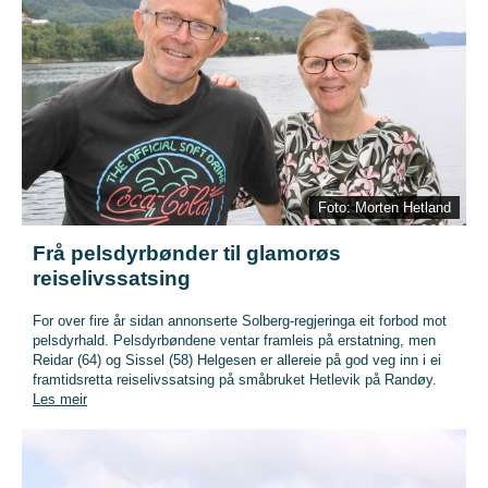
Foto: Morten Hetland
Frå pelsdyrbønder til glamorøs
reiselivssatsing
For over fire år sidan annonserte Solberg-regjeringa eit forbod mot
pelsdyrhald. Pelsdyrbøndene ventar framleis på erstatning, men
Reidar (64) og Sissel (58) Helgesen er allereie på god veg inn i ei
framtidsretta reiselivssatsing på småbruket Hetlevik på Randøy.
Les meir