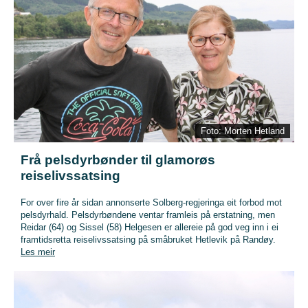
Foto: Morten Hetland
Frå pelsdyrbønder til glamorøs
reiselivssatsing
For over fire år sidan annonserte Solberg-regjeringa eit forbod mot
pelsdyrhald. Pelsdyrbøndene ventar framleis på erstatning, men
Reidar (64) og Sissel (58) Helgesen er allereie på god veg inn i ei
framtidsretta reiselivssatsing på småbruket Hetlevik på Randøy.
Les meir