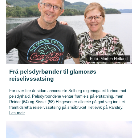
Foto: Morten Hetland
Frå pelsdyrbønder til glamorøs
reiselivssatsing
For over fire år sidan annonserte Solberg-regjeringa eit forbod mot
pelsdyrhald. Pelsdyrbøndene ventar framleis på erstatning, men
Reidar (64) og Sissel (58) Helgesen er allereie på god veg inn i ei
framtidsretta reiselivssatsing på småbruket Hetlevik på Randøy.
Les meir